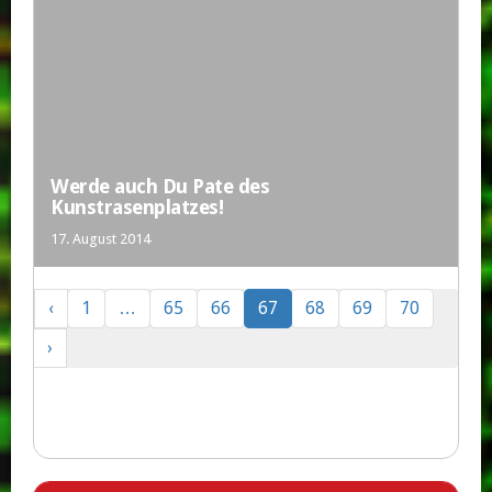
Werde auch Du Pate des
Kunstrasenplatzes!
17. August 2014
‹
1
…
65
66
67
68
69
70
›