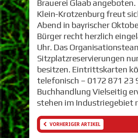
Brauerei Glaab angeboten.
Klein-Krotzenburg freut si
Abend in bayrischer Oktob
Bürger recht herzlich eingel
Uhr. Das Organisationsteam
Sitzplatzreservierungen nur
besitzen. Eintrittskarten 
telefonisch – 0172 871 23 9
Buchhandlung Vielseitig e
stehen im Industriegebiet r
VORHERIGER ARTIKEL