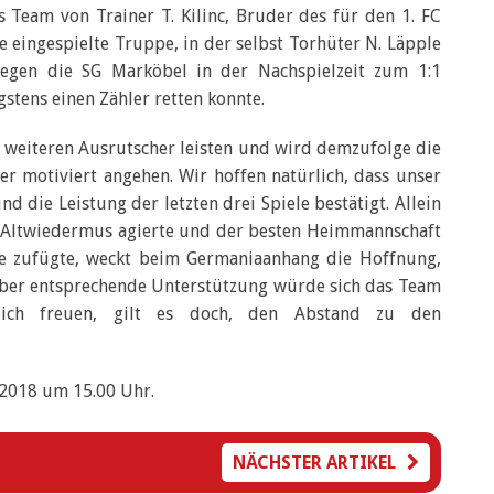
as Team von Trainer T. Kilinc, Bruder des für den 1. FC
e eingespielte Truppe, in der selbst Torhüter N. Läpple
 gegen die SG Marköbel in der Nachspielzeit zum 1:1
stens einen Zähler retten konnte.
e weiteren Ausrutscher leisten und wird demzufolge die
r motiviert angehen. Wir hoffen natürlich, dass unser
d die Leistung der letzten drei Spiele bestätigt. Allein
n Altwiedermus agierte und der besten Heimmannschaft
age zufügte, weckt beim Germaniaanhang die Hoffnung,
Über entsprechende Unterstützung würde sich das Team
rlich freuen, gilt es doch, den Abstand zu den
.2018 um 15.00 Uhr.
NÄCHSTER ARTIKEL