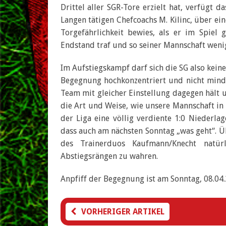
Drittel aller SGR-Tore erzielt hat, verfügt d
Langen tätigen Chefcoachs M. Kilinc, über ein
Torgefährlichkeit bewies, als er im Spiel
Endstand traf und so seiner Mannschaft wenig
Im Aufstiegskampf darf sich die SG also kein
Begegnung hochkonzentriert und nicht minde
Team mit gleicher Einstellung dagegen hält un
die Art und Weise, wie unsere Mannschaft i
der Liga eine völlig verdiente 1:0 Niederl
dass auch am nächsten Sonntag „was geht“. 
des Trainerduos Kaufmann/Knecht natü
Abstiegsrängen zu wahren.
Anpfiff der Begegnung ist am Sonntag, 08.04
VORHERIGER ARTIKEL