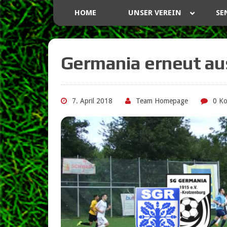
HOME
UNSER VEREIN
SE
Germania erneut a
7. April 2018
Team Homepage
0 K