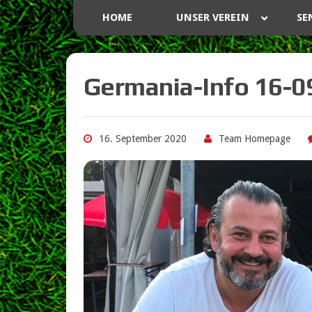
HOME
UNSER VEREIN
SE
Germania-Info 16-0
16. September 2020
Team Homepage