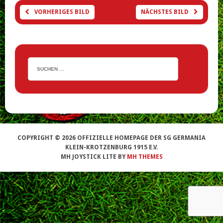
VORHERIGES BILD
NÄCHSTES BILD
COPYRIGHT © 2026 OFFIZIELLE HOMEPAGE DER SG GERMANIA
KLEIN-KROTZENBURG 1915 E.V.
MH JOYSTICK LITE BY
MH THEMES
search engine optimization