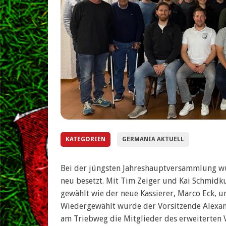
KATEGORIEN
GERMANIA AKTUELL
Bei der jüngsten Jahreshauptversammlung wu
neu besetzt. Mit Tim Zeiger und Kai Schmid
gewählt wie der neue Kassierer, Marco Eck, un
Wiedergewählt wurde der Vorsitzende Alexa
am Triebweg die Mitglieder des erweiterten 