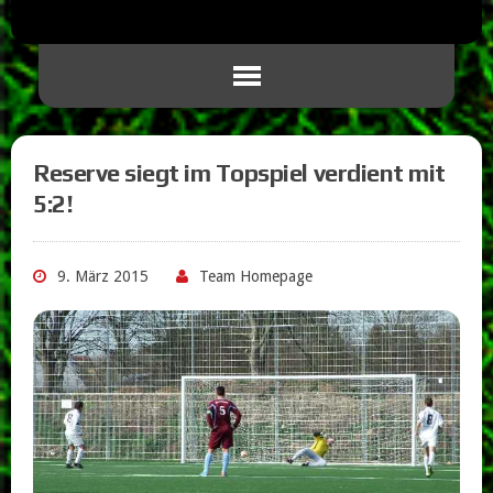
Reserve siegt im Topspiel verdient mit
5:2!
9. März 2015
Team Homepage