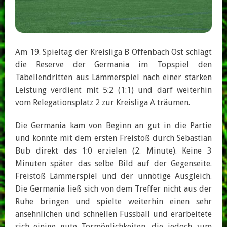
Am 19. Spieltag der Kreisliga B Offenbach Ost schlägt
die Reserve der Germania im Topspiel den
Tabellendritten aus Lämmerspiel nach einer starken
Leistung verdient mit 5:2 (1:1) und darf weiterhin
vom Relegationsplatz 2 zur Kreisliga A träumen.
Die Germania kam von Beginn an gut in die Partie
und konnte mit dem ersten Freistoß durch Sebastian
Bub direkt das 1:0 erzielen (2. Minute). Keine 3
Minuten später das selbe Bild auf der Gegenseite.
Freistoß Lämmerspiel und der unnötige Ausgleich.
Die Germania ließ sich von dem Treffer nicht aus der
Ruhe bringen und spielte weiterhin einen sehr
ansehnlichen und schnellen Fussball und erarbeitete
sich einige gute Tormöglichkeiten, die jedoch zum