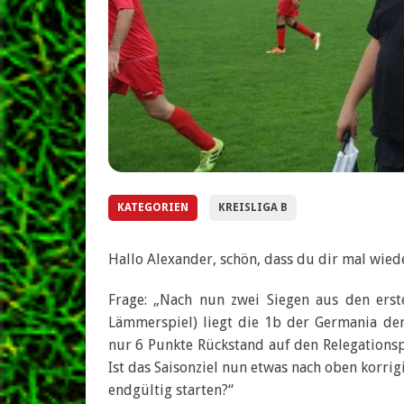
KATEGORIEN
KREISLIGA B
Hallo Alexander, schön, dass du dir mal wied
Frage: „Nach nun zwei Siegen aus den erst
Lämmerspiel) liegt die 1b der Germania der
nur 6 Punkte Rückstand auf den Relegationspl
Ist das Saisonziel nun etwas nach oben korrig
endgültig starten?“